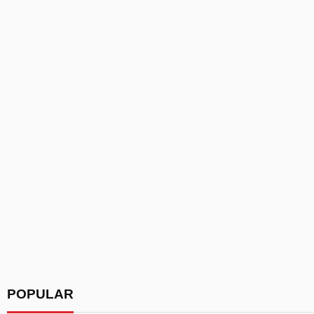
POPULAR