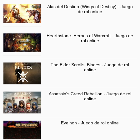
Alas del Destino (Wings of Destiny) - Juego
de rol online
Hearthstone: Heroes of Warcraft - Juego de
rol online
The Elder Scrolls: Blades - Juego de rol
online
Assassin's Creed Rebellion - Juego de rol
online
Evelnon - Juego de rol online