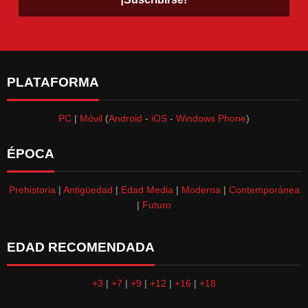
PLATAFORMA
PC
|
Móvil
(
Android
-
iOS
-
Windows Phone
)
ÉPOCA
Prehistoria
|
Antigüedad
|
Edad Media
|
Moderna
|
Contemporánea
|
Futuro
EDAD RECOMENDADA
+3
|
+7
|
+9
|
+12
|
+16
|
+18