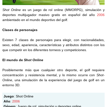
Shot Online
es un juego de rol online (MMORPG), simulación y
deportes multijugador masivo gratis en español del año
2006
ambientado en el mundo deportivo del golf.
Clases de personajes
Existen 7 clases de personajes para elegir, con nacionalidades,
sexo, edad, apariencia, características y atributos distintos con los
que competir en los diferentes torneos y competiciones.
El mundo de
Shot Online
Posiblemente más que cualquier otro deporte, el golf requiere
concentración y resistencia mental, y lo mismo ocurre con
Shot-
Online
, una simulación de la experiencia del juego de golf en un
entorno 3D.
Juego
: Shot Online
Año
:
2006
Género
: Juego de rol, simulación y deportes online