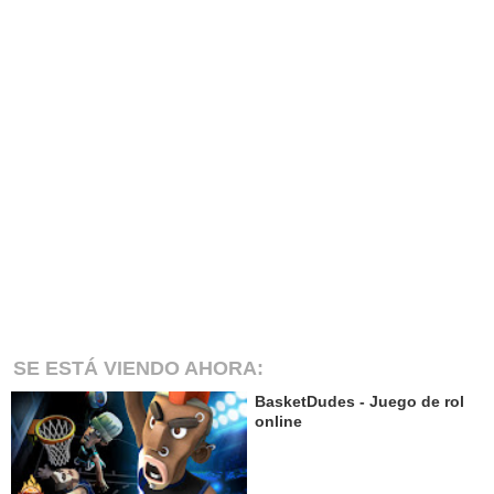
SE ESTÁ VIENDO AHORA:
BasketDudes - Juego de rol
online