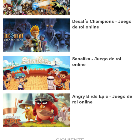
Desafío Champions - Juego
de rol online
Sanalika - Juego de rol
online
Angry Birds Epic - Juego de
rol online