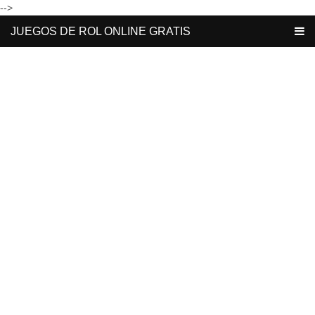
-->
JUEGOS DE ROL ONLINE GRATIS