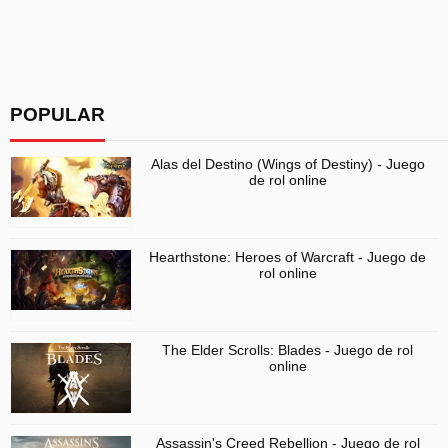
POPULAR
Alas del Destino (Wings of Destiny) - Juego
de rol online
Hearthstone: Heroes of Warcraft - Juego de
rol online
The Elder Scrolls: Blades - Juego de rol
online
Assassin's Creed Rebellion - Juego de rol