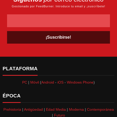
Gestionado por FeedBurner. Introduce tu email y ¡suscríbete!
PLATAFORMA
PC
|
Móvil
(
Android
-
iOS
-
Windows Phone
)
ÉPOCA
Prehistoria
|
Antigüedad
|
Edad Media
|
Moderna
|
Contemporánea
|
Futuro